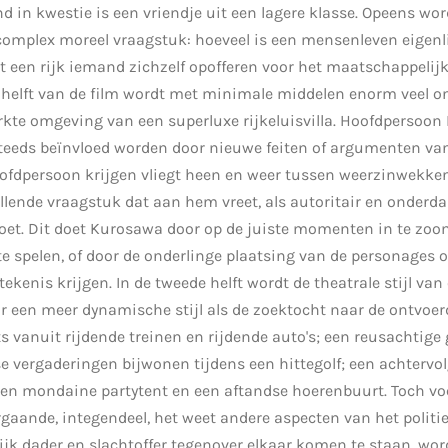
ind in kwestie is een vriendje uit een lagere klasse. Opeens word
complex moreel vraagstuk: hoeveel is een mensenleven eigenli
t een rijk iemand zichzelf opofferen voor het maatschappelijk
te helft van de film wordt met minimale middelen enorm veel 
kte omgeving van een superluxe rijkeluisvilla. Hoofdpersoon 
teeds beïnvloed worden door nieuwe feiten of argumenten van
oofdpersoon krijgen vliegt heen en weer tussen weerzinwekke
lende vraagstuk dat aan hem vreet, als autoritair en onderda
oet. Dit doet Kurosawa door op de juiste momenten in te zoo
e spelen, of door de onderlinge plaatsing van de personages 
ekenis krijgen. In de tweede helft wordt de theatrale stijl van
r een meer dynamische stijl als de zoektocht naar de ontvoer
s vanuit rijdende treinen en rijdende auto's; een reusachtige 
 vergaderingen bijwonen tijdens een hittegolf; een achtervo
en mondaine partytent en een aftandse hoerenbuurt. Toch voel
rgaande, integendeel, het weet andere aspecten van het politi
elijk dader en slachtoffer tegenover elkaar komen te staan, w