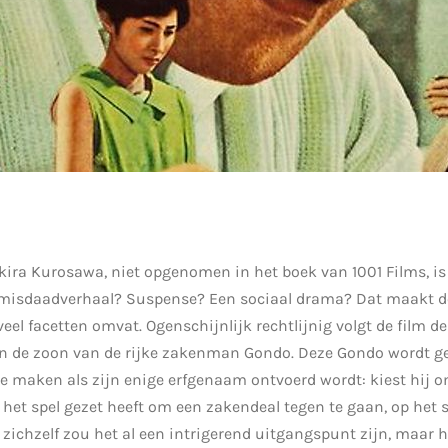
kira Kurosawa, niet opgenomen in het boek van 1001 Films, is
en misdaadverhaal? Suspense? Een sociaal drama? Dat maakt d
eel facetten omvat. Ogenschijnlijk rechtlijnig volgt de film d
an de zoon van de rijke zakenman Gondo. Deze Gondo wordt
e maken als zijn enige erfgenaam ontvoerd wordt: kiest hij om
p het spel gezet heeft om een zakendeal tegen te gaan, op het s
zichzelf zou het al een intrigerend uitgangspunt zijn, maar he