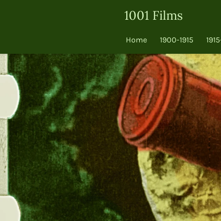
Ga
1001 Films
direct
naar
Home
1900-1915
1915
de
hoofdinhoud