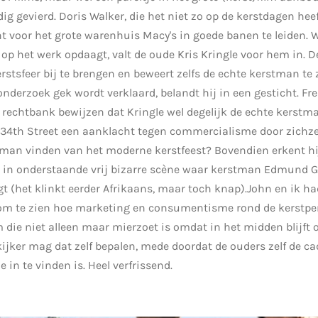
ig gevierd. Doris Walker, die het niet zo op de kerstdagen heef
t voor het grote warenhuis Macy's in goede banen te leiden. 
p het werk opdaagt, valt de oude Kris Kringle voor hem in. 
tsfeer bij te brengen en beweert zelfs de echte kerstman te 
nderzoek gek wordt verklaard, belandt hij in een gesticht. Fre
 rechtbank bewijzen dat Kringle wel degelijk de echte kerstm
4th Street een aanklacht tegen commercialisme door zichzelf
tman vinden van het moderne kerstfeest? Bovendien erkent hij
n in onderstaande vrij bizarre scène waar kerstman Edmund
t (het klinkt eerder Afrikaans, maar toch knap).John en ik 
 om te zien hoe marketing en consumentisme rond de kerstpe
lm die niet alleen maar mierzoet is omdat in het midden blijft
 kijker mag dat zelf bepalen, mede doordat de ouders zelf de c
in te vinden is. Heel verfrissend.