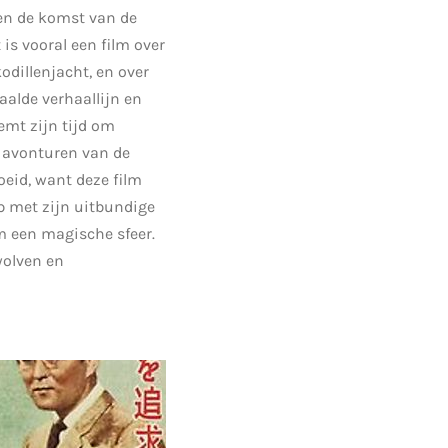
 en de komst van de
is vooral een film over
odillenjacht, en over
aalde verhaallijn en
emt zijn tijd om
e avonturen van de
roeid, want deze film
p met zijn uitbundige
lm een magische sfeer.
wolven en