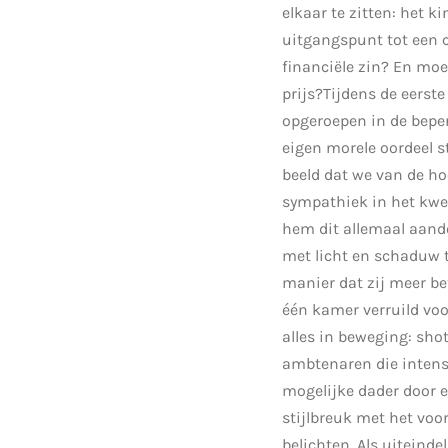
elkaar te zitten: het k
uitgangspunt tot een 
financiële zin? En moe
prijs?Tijdens de eers
opgeroepen in de beper
eigen morele oordeel s
beeld dat we van de h
sympathiek in het kwel
hem dit allemaal aand
met licht en schaduw t
manier dat zij meer bet
één kamer verruild voo
alles in beweging: shot
ambtenaren die intense
mogelijke dader door e
stijlbreuk met het voo
belichten. Als uiteind