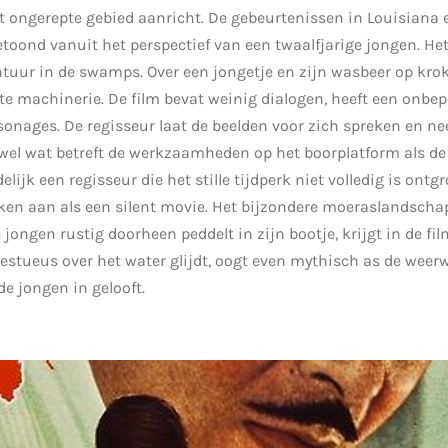
t ongerepte gebied aanricht. De gebeurtenissen in Louisiana
toond vanuit het perspectief van een twaalfjarige jongen. Het 
ntuur in de swamps. Over een jongetje en zijn wasbeer op krok
e machinerie. De film bevat weinig dialogen, heeft een onbep
onages. De regisseur laat de beelden voor zich spreken en ne
zowel wat betreft de werkzaamheden op het boorplatform als d
elijk een regisseur die het stille tijdperk niet volledig is ontg
ken aan als een silent movie. Het bijzondere moeraslandscha
 jongen rustig doorheen peddelt in zijn bootje, krijgt in de fi
stueus over het water glijdt, oogt even mythisch as de weer
 jongen in gelooft.