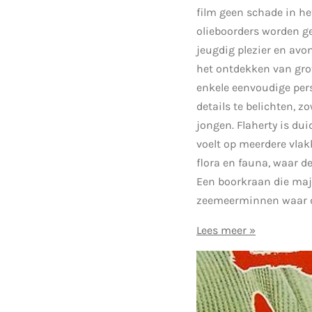
film geen schade in he
olieboorders worden ge
jeugdig plezier en avo
het ontdekken van grot
enkele eenvoudige pers
details te belichten, 
jongen. Flaherty is duid
voelt op meerdere vlak
flora en fauna, waar de
Een boorkraan die maje
zeemeerminnen waar de
Lees meer »