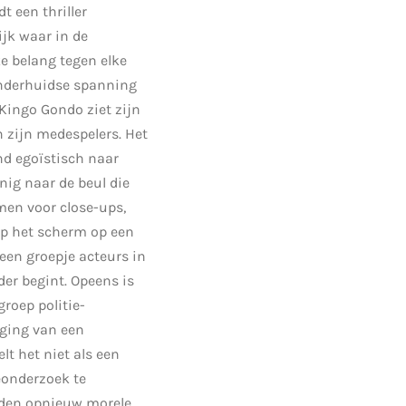
t een thriller
jk waar in de
e belang tegen elke
onderhuidse spanning
Kingo Gondo ziet zijn
 zijn medespelers. Het
nd egoïstisch naar
nig naar de beul die
men voor close-ups,
op het scherm op een
 een groepje acteurs in
der begint. Opeens is
groep politie-
lging van een
t het niet als een
eonderzoek te
orden opnieuw morele