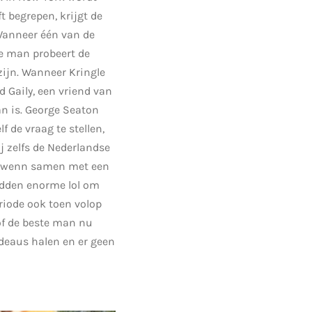
t begrepen, krijgt de
Wanneer één van de
De man probeert de
zijn. Wanneer Kringle
d Gaily, een vriend van
an is. George Seaton
 de vraag te stellen,
 zelfs de Nederlandse
 Gwenn samen met een
hadden enorme lol om
riode ook toen volop
 of de beste man nu
adeaus halen en er geen