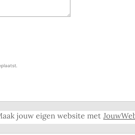
eplaatst.
aak jouw eigen website met
JouwWe