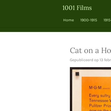
Ga
1001 Films
direct
naar
Home
1900-1915
1915
de
hoofdinhoud
Cat on a Ho
Gepubliceerd op 13 feb