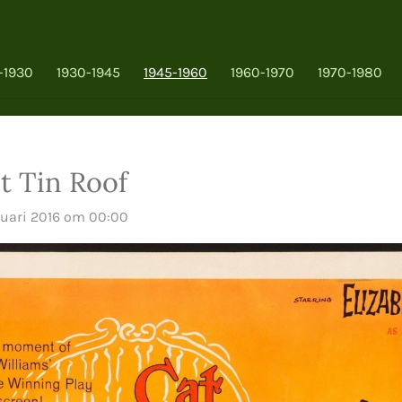
-1930
1930-1945
1945-1960
1960-1970
1970-1980
t Tin Roof
ruari 2016 om 00:00