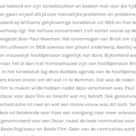
aat bekend om zijn toneelstukken en boeken met voor die tijd
en gaan vrijwel altijd over menselijke problemen en probleme
baseerd op Williams' gelijknamige toneelstuk uit 1955 en hier b
overhoop ligt. Het verhaal concentreert zich echter vooral op 
neergezet door Paul Newman. Het onvermogen van Brick om zij
film uitkwam in 1958 sowieso een pikant onderwerp, daarbij w
en vrouwelijk hoofdpersoon eigenlijk not done. Bijkomend wor
naar het al dan niet homoseksueel zijn van hoofdpersoon Bri
. In het toneelstuk lag deze dubbele agenda van de hoofdpers
rs kozen ervoor om dit wat in te dammen. Dat was de reden 
 film te maken wilde hebben nadat deze verschenen was. Pa
scar voor deze film en terecht wat mij betreft. Ook genomin
n fantastische rol neer en wat een mooie vrouw was dit toch. T
deze rol betekende voor haar een overgang naar meer volwasse
r genomineerd voor een Oscar, naast de twee nominaties voor 
Beste Regisseur en Beste Film. Geen van de nominaties werd v