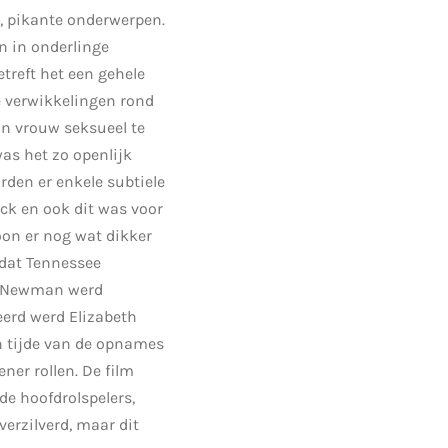
, pikante onderwerpen.
n in onderlinge
etreft het een gehele
de verwikkelingen rond
n vrouw seksueel te
as het zo openlijk
den er enkele subtiele
ck en ook dit was voor
oon er nog wat dikker
dat Tennessee
ul Newman werd
eerd werd Elizabeth
en tijde van de opnames
ner rollen. De film
de hoofdrolspelers,
erzilverd, maar dit