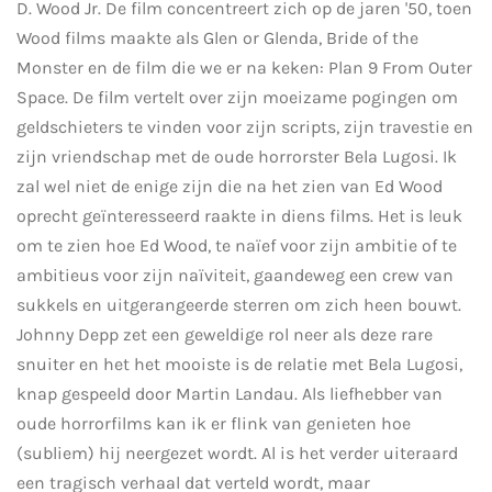
D. Wood Jr. De film concentreert zich op de jaren '50, toen
Wood films maakte als Glen or Glenda, Bride of the
Monster en de film die we er na keken: Plan 9 From Outer
Space. De film vertelt over zijn moeizame pogingen om
geldschieters te vinden voor zijn scripts, zijn travestie en
zijn vriendschap met de oude horrorster Bela Lugosi.
Ik
zal wel niet de enige zijn die na het zien van Ed Wood
oprecht geïnteresseerd raakte in diens films. Het is leuk
om te zien hoe Ed Wood, te naïef voor zijn ambitie of te
ambitieus voor zijn naïviteit, gaandeweg een crew van
sukkels en uitgerangeerde sterren om zich heen bouwt.
Johnny Depp zet een geweldige rol neer als deze rare
snuiter en het het mooiste is de relatie met Bela Lugosi,
knap gespeeld door Martin Landau. Als liefhebber van
oude horrorfilms kan ik er flink van genieten hoe
(subliem) hij neergezet wordt. Al is het verder uiteraard
een tragisch verhaal dat verteld wordt, maar