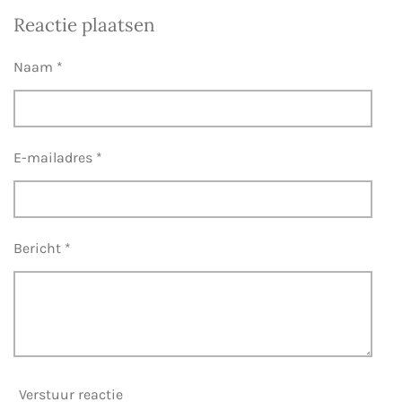
e
e
h
e
l
e
a
l
Reactie plaatsen
e
l
r
e
n
e
n
Naam *
E-mailadres *
Bericht *
Verstuur reactie