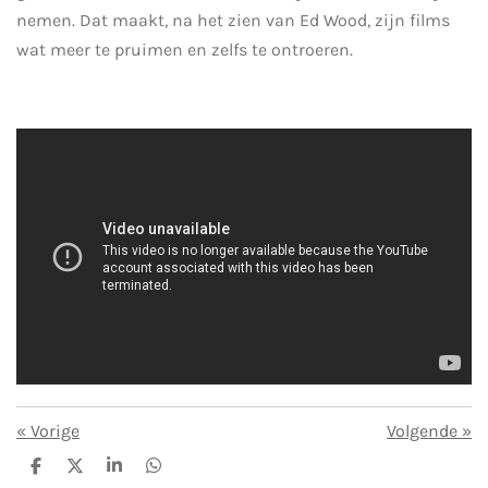
nemen. Dat maakt, na het zien van Ed Wood, zijn films
wat meer te pruimen en zelfs te ontroeren.
«
Vorige
Volgende
»
D
D
S
D