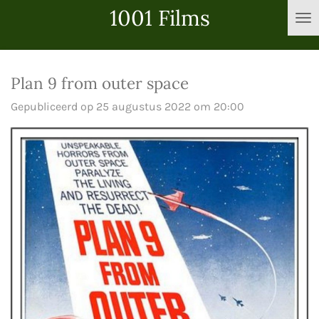
1001 Films
Ga
direct
naar
de
Plan 9 from outer space
hoofdinhoud
Gepubliceerd op 25 augustus 2022 om 20:00