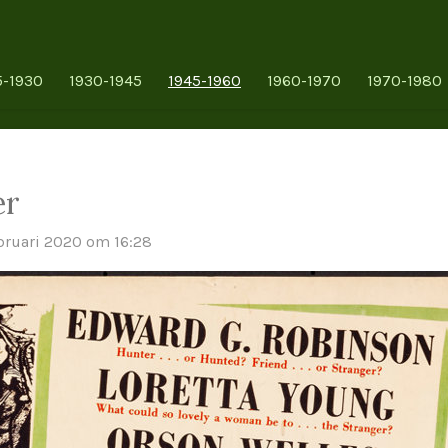
5-1930
1930-1945
1945-1960
1960-1970
1970-1980
er
bruari 2020 om 16:28