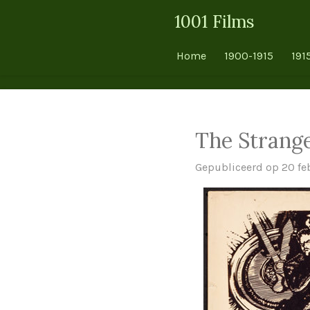
Ga
1001 Films
direct
naar
Home
1900-1915
191
de
hoofdinhoud
The Strang
Gepubliceerd op 20 fe