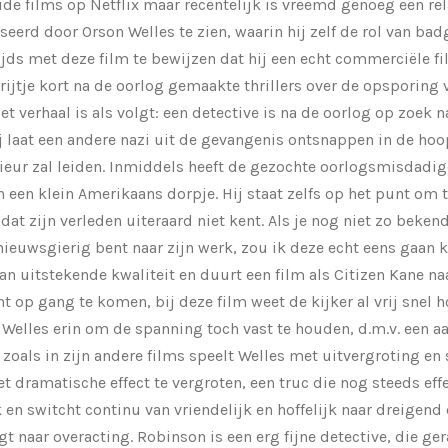
ude films op Netflix maar recentelijk is vreemd genoeg een re
seerd door Orson Welles te zien, waarin hij zelf de rol van ba
jds met deze film te bewijzen dat hij een echt commerciële f
 rijtje kort na de oorlog gemaakte thrillers over de opsporing
 verhaal is als volgt: een detective is na de oorlog op zoek n
 laat een andere nazi uit de gevangenis ontsnappen in de ho
ieur zal leiden. Inmiddels heeft de gezochte oorlogsmisdadi
een klein Amerikaans dorpje. Hij staat zelfs op het punt om 
dat zijn verleden uiteraard niet kent. Als je nog niet zo beke
nieuwsgierig bent naar zijn werk, zou ik deze echt eens gaan k
an uitstekende kwaliteit en duurt een film als Citizen Kane n
op gang te komen, bij deze film weet de kijker al vrij snel ho
 Welles erin om de spanning toch vast te houden, d.m.v. een a
 zoals in zijn andere films speelt Welles met uitvergroting 
 dramatische effect te vergroten, een truc die nog steeds effe
 en switcht continu van vriendelijk en hoffelijk naar dreigend
igt naar overacting. Robinson is een erg fijne detective, die ge