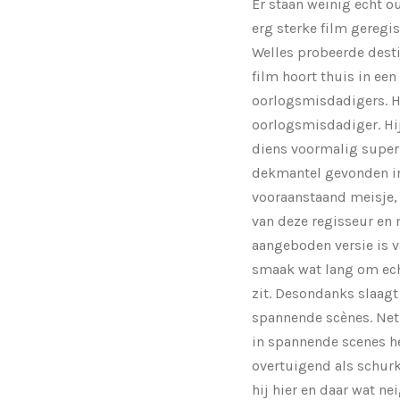
Er staan weinig echt o
erg sterke film geregis
Welles probeerde desti
film hoort thuis in een
oorlogsmisdadigers. Het
oorlogsmisdadiger. Hij
diens voormalig super
dekmantel gevonden in 
vooraanstaand meisje, 
van deze regisseur en 
aangeboden versie is v
smaak wat lang om echt 
zit. Desondanks slaagt
spannende scènes. Net
in spannende scenes het
overtuigend als schurk
hij hier en daar wat ne