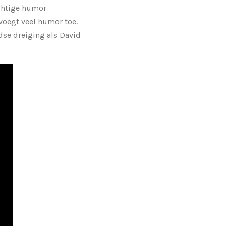
uchtige humor
voegt veel humor toe.
dse dreiging als David