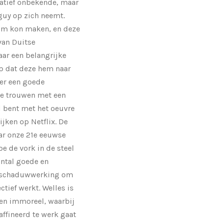
latief onbekende, maar
dguy op zich neemt.
ilm kon maken, en deze
 van Duitse
aar een belangrijke
op dat deze hem naar
ger een goede
te trouwen met een
nd bent met het oeuvre
ijken op Netflix. De
aar onze 21e eeuwse
e de vork in de steel
antal goede en
en schaduwwerking om
ctief werkt. Welles is
 en immoreel, waarbij
raffineerd te werk gaat