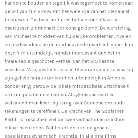
handen te houden en tegelijk wat tegemoet te komen aan
de wil van zijn vrouw om het wereldje van het illegale af
te bouwen. Die twee ambities botsen met elkaar en
daartussen zit Michael Corleone geklemd. De worsteling
van Michael te midden van huiselijke problemen, rivalen
en medewerkers en de rondneuzende overheid, vond ik in
deze film uiteindelijk minder interessant dan het in
fraaie sepia geschoten verhaal van het Siciliaanse
weeskind Vito, gevlucht na een bloedige vendetta waarbij
zijn gehele familie omkomt en uiteindelijk in Amerika
zonder enig berouw de lokale misdaadbaas uitschakelt
om zijn positie in te nemen. Als gerespecteerd en
welvarend man keert hij terug naar Corleone om oude
rekeningen te vereffenen. De kracht van The Godfather
Part II is misschien wel de twee verhaallijnen die door
elkaar heen lopen. Dat houdt de film de gehele
speellengte dynamisch. Prachtig, in alle drie films