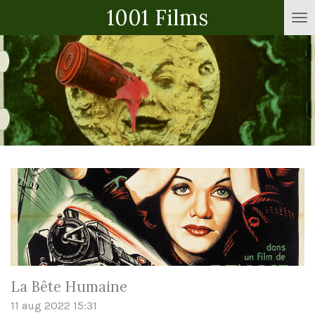
1001 Films
Ga
direct
naar
de
hoofdinhoud
La Bête Humaine
11 aug 2022
15:31