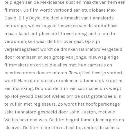
te plegen aan de Mexicaanse kust en maakte van hem een
filmster. De film wordt vertoond aan studiobaas Max
David. Billy Boyle, die deel uitmaakt van Hannafords
entourage, wil extra geld losweken van de studiobaas,
maar slaagt er tijdens de filmvertoning niet in om te
verduidelijken waar de film over gaat. Op zijn
verjaardagsfeest wordt de dronken Hannaford vergezeld
door kennissen en een groep van jonge, nieuwsgierige
filmmakers en critici die alles met hun camera's en
bandrecorders documenteren. Terwijl het feestje vordert,
wordt Hannaford steeds dronkener. Uiteindelijk krijgt hij
een inzinking. Doordat de film een satirische blik werpt
op Hollywood besloot Welles om de cast grotendeels in
te vullen met regisseurs. Zo wordt het hoofdpersonage
Jake Hannaford gespeeld door John Huston, met wie
Welles bevriend was. De film begint tamelijk energiek en
sfeervol. De film in de film is heel bijzonder, de scènes