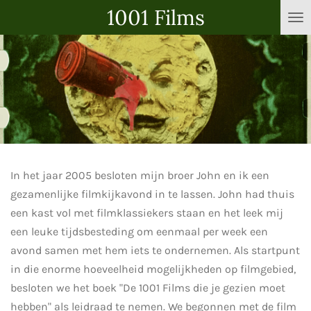
1001 Films
Ga
direct
naar
de
hoofdinhoud
In het jaar 2005 besloten mijn broer John en ik een
gezamenlijke filmkijkavond in te lassen. John had thuis
een kast vol met filmklassiekers staan en het leek mij
een leuke tijdsbesteding om eenmaal per week een
avond samen met hem iets te ondernemen. Als startpunt
in die enorme hoeveelheid mogelijkheden op filmgebied,
besloten we het boek "De 1001 Films die je gezien moet
hebben" als leidraad te nemen. We begonnen met de film