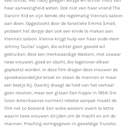
veel omzet. Het nabij gelegen dorpje wil echter niets van
haar aanwezigheid weten. Ook niet van haar vriend The
Dancin' Kid en zijn bende, die regelmatig Vienna's saloon
aan doen. Opgestookt door de fanatieke Emma Small,
probeert het dorpje dan ook een einde te maken aan
Vienna's saloon. Vienna krijgt hulp van haar oude vlam
Johnny ‘Guitar’ Logan, die echter geen geweld wil
gebruiken. Best een merkwaardige Western, met zowaar
twee vrouwen, goed en slecht, die tegenover elkaar
geplaatst worden. In deze film dragen deze vrouwen de
spreekwoordelijke broek en staan de mannen er maar
een beetje bij. Daarbij draagt de held van het verhaal
geen revolver, maar een gitaar! Een hippie in 1954! Die
(voor Amerikaanse normen) rebelse aanpak maakt de
film net zo boeiend. Een woke western avant la lettre
waarin twee vrouwen strijden om de macht en om de
mannen. Prachtig vormgegeven in geweldige Trucolor,