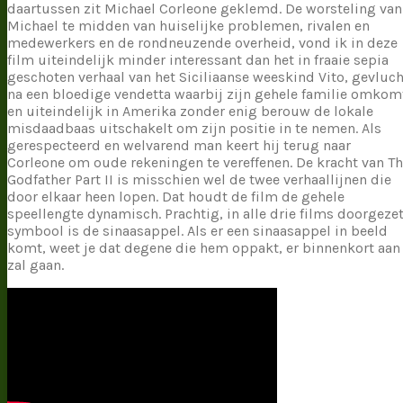
daartussen zit Michael Corleone geklemd. De worsteling van
Michael te midden van huiselijke problemen, rivalen en
medewerkers en de rondneuzende overheid, vond ik in deze
film uiteindelijk minder interessant dan het in fraaie sepia
geschoten verhaal van het Siciliaanse weeskind Vito, gevluch
na een bloedige vendetta waarbij zijn gehele familie omkom
en uiteindelijk in Amerika zonder enig berouw de lokale
misdaadbaas uitschakelt om zijn positie in te nemen. Als
gerespecteerd en welvarend man keert hij terug naar
Corleone om oude rekeningen te vereffenen. De kracht van T
Godfather Part II is misschien wel de twee verhaallijnen die
door elkaar heen lopen. Dat houdt de film de gehele
speellengte dynamisch. Prachtig, in alle drie films doorgeze
symbool is de sinaasappel. Als er een sinaasappel in beeld
komt, weet je dat degene die hem oppakt, er binnenkort aan
zal gaan.