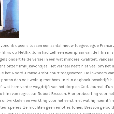
1 vond ik opeens tussen een aantal nieuw toegevoegde Franse ,
films op Netflix. John had zelf een exemplaar van de film in zi
els ondertitelde versie in een wat mindere kwaliteit, vandaar 
 onze filmkijkavondjes. Het verhaal heeft niet veel om het lij
chie het Noord-Franse Ambricourt toegewezen. De inwoners van 
 praten dan ook weinig met hem. In zijn dagboek beschrijft hij
, wat hem verder wegdrijft van het dorp en God. Journal d'u
e film van regisseur Robert Bresson. Hier probeert hij voor het
te ontwikkelen en werkt hij voor het eerst met wat hij noemt 'm
eurspelers. Ze mochten geen emoties tonen; Bresson geloofde