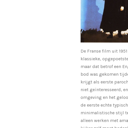
De Franse film uit 195
klassieke, opgepoetste 
maar dat betrof een Eng
bod was gekomen tijdens
krijgt als eerste paro
niet geïnteresseerd, en
omgeving en het geloof
de eerste echte typisch
minimalistische stijl 
alleen werken met amat