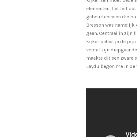
kijker zelf moet beden
elementen; het feit d
gebeurtenissen die buit
Bresson was namelijk 
gaan. Centraal in zijn 
kijker beleef je de pij
vooral zijn diepgaande
maakte dit een zware e
Laydu begon me in de f