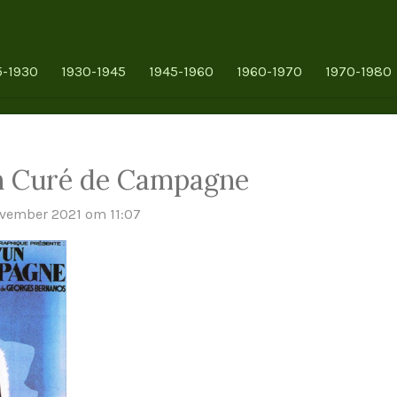
5-1930
1930-1945
1945-1960
1960-1970
1970-1980
un Curé de Campagne
ovember 2021 om 11:07