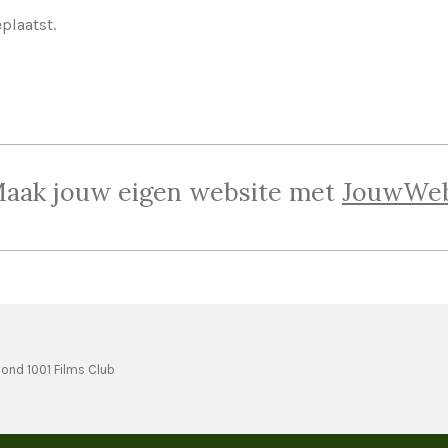
eplaatst.
aak jouw eigen website met
JouwWe
ond 1001 Films Club