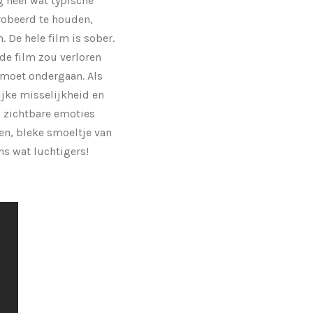
g heel wat typische
robeerd te houden,
 De hele film is sober.
e film zou verloren
t moet ondergaan. Als
ijke misselijkheid en
n zichtbare emoties
en, bleke smoeltje van
s wat luchtigers!