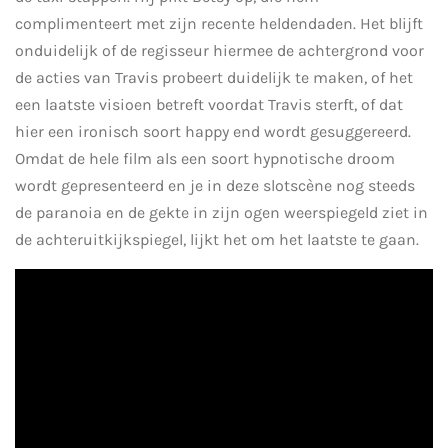
complimenteert met zijn recente heldendaden. Het blijft
onduidelijk of de regisseur hiermee de achtergrond voor
de acties van Travis probeert duidelijk te maken, of het
een laatste visioen betreft voordat Travis sterft, of dat
hier een ironisch soort happy end wordt gesuggereerd.
Omdat de hele film als een soort hypnotische droom
wordt gepresenteerd en je in deze slotscène nog steeds
de paranoia en de gekte in zijn ogen weerspiegeld ziet in
de achteruitkijkspiegel, lijkt het om het laatste te gaan.