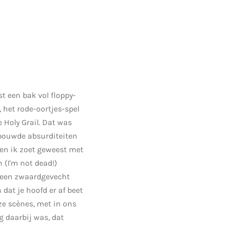
t een bak vol floppy-
 het rode-oortjes-spel
e Holy Grail. Dat was
ebouwde absurditeiten
en ik zoet geweest met
 (I'm not dead!)
) een zwaardgevecht
dat je hoofd er af beet
ze scènes, met in ons
g daarbij was, dat