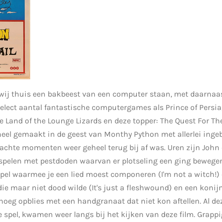
wij thuis een bakbeest van een computer staan, met daarnaas
elect aantal fantastische computergames als Prince of Persia,
he Land of the Lounge Lizards en deze topper: The Quest For Th
heel gemaakt in de geest van Monthy Python met allerlei ing
achte momenten weer geheel terug bij af was. Uren zijn John 
 spelen met pestdoden waarvan er plotseling een ging bewegen
pel waarmee je een lied moest componeren (I'm not a witch!
e maar niet dood wilde (It's just a fleshwound) en een konijn 
enoeg opblies met een handgranaat dat niet kon aftellen. Al de
 spel, kwamen weer langs bij het kijken van deze film. Grappi