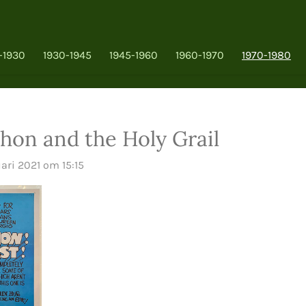
-1930
1930-1945
1945-1960
1960-1970
1970-1980
hon and the Holy Grail
ari 2021 om 15:15