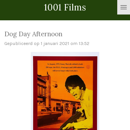
1001 Films
Ga
direct
naar
de
Dog Day Afternoon
hoofdinhoud
Gepubliceerd op 1 januari 2021 om 13:52