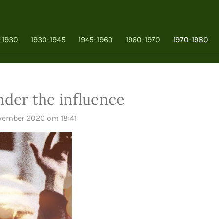
-1930
1930-1945
1945-1960
1960-1970
1970-1980
der the influence
vember 2020 om 18:41