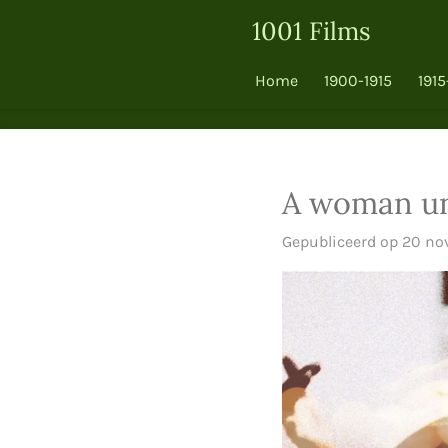
Ga
1001 Films
direct
naar
Home
1900-1915
1915
de
hoofdinhoud
A woman un
Gepubliceerd op 20 no