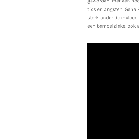
geworden, met een hoo
tics en angsten. Gena 
sterk onder de invloe
een bemoeizieke, ook al