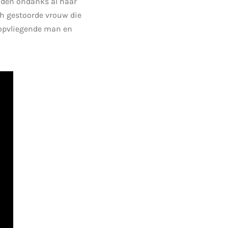
uden ondanks al haar
ch gestoorde vrouw die
 opvliegende man en