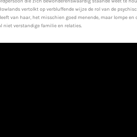
fdpersoon die zich bewonderenswaardig staande weet te ho
Rowlands vertolkt op verbluffende wijze de rol van de psychis
d leeft van haar, het misschien goed menende, maar lompe en
 niet verstandige familie en relaties.