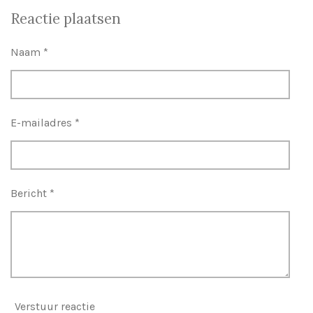
e
e
h
e
l
e
a
l
Reactie plaatsen
e
l
r
e
n
e
n
Naam *
E-mailadres *
Bericht *
Verstuur reactie