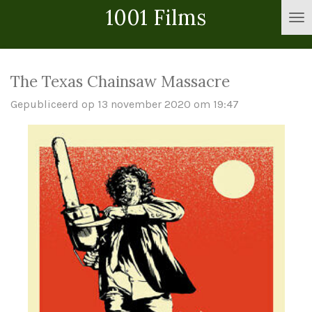
1001 Films
Ga
direct
naar
de
The Texas Chainsaw Massacre
hoofdinhoud
Gepubliceerd op 13 november 2020 om 19:47