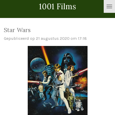
1001 Films
Ga
direct
naar
de
Star Wars
hoofdinhoud
Gepubliceerd op 21 augustus 2020 om 17:18