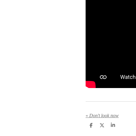
«
Don't look now
D
D
S
e
e
h