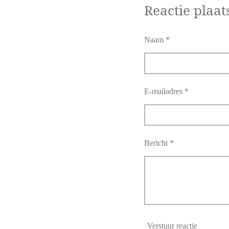
l
e
a
Reactie plaat
e
l
r
n
e
Naam *
E-mailadres *
Bericht *
Verstuur reactie