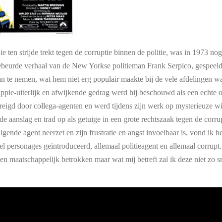
e ten strijde trekt tegen de corruptie binnen de politie, was in 1973 n
gebeurde verhaal van de New Yorkse politieman Frank Serpico, gespeeld
 te nemen, wat hem niet erg populair maakte bij de vele afdelingen w
ippie-uiterlijk en afwijkende gedrag werd hij beschouwd als een echte o
eigd door collega-agenten en werd tijdens zijn werk op mysterieuze wijz
de aanslag en trad op als getuige in een grote rechtszaak tegen de corrup
ende agent neerzet en zijn frustratie en angst invoelbaar is, vond ik h
el personages geïntroduceerd, allemaal politieagent en allemaal corrupt. 
 en maatschappelijk betrokken maar wat mij betreft zal ik deze niet zo