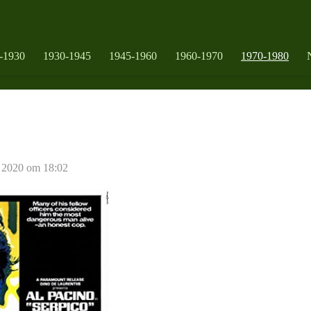
-1930
1930-1945
1945-1960
1960-1970
1970-1980
t 2020 om 18:02