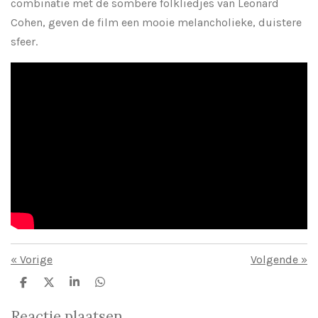
combinatie met de sombere folkliedjes van Leonard
Cohen, geven de film een mooie melancholieke, duistere
sfeer.
«
Vorige
Volgende
»
D
D
S
D
e
e
h
e
l
e
a
l
Reactie plaatsen