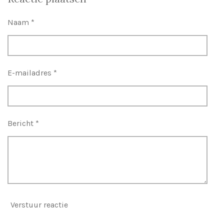
e
l
r
e
n
e
n
Naam *
E-mailadres *
Bericht *
Verstuur reactie