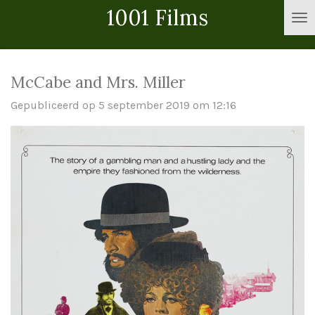
1001 Films
Ga
direct
naar
de
McCabe and Mrs. Miller
hoofdinhoud
Gepubliceerd op 5 september 2019 om 12:16