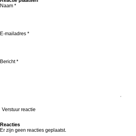
Reactie plaatsen
l
e
a
l
Naam *
e
l
r
e
n
e
n
E-mailadres *
Bericht *
Verstuur reactie
Reacties
Er zijn geen reacties geplaatst.