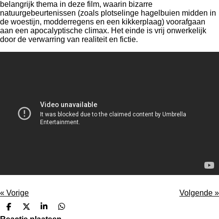
belangrijk thema in deze film, waarin bizarre
natuurgebeurtenissen (zoals plotselinge hagelbuien midden in
de woestijn, modderregens en een kikkerplaag) voorafgaan
aan een apocalyptische climax.
Het einde is vrij onwerkelijk
door de verwarring van realiteit en fictie.
«
Vorige
Volgende
»
D
D
S
D
e
e
h
e