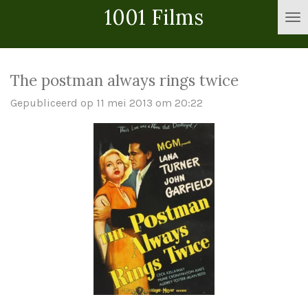
1001 Films
Ga
direct
naar
de
The postman always rings twice
hoofdinhoud
Gepubliceerd op 11 mei 2013 om 20:22