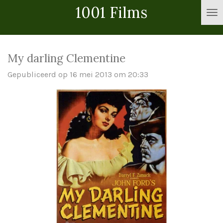
1001 Films
Ga
direct
naar
de
My darling Clementine
hoofdinhoud
Gepubliceerd op 16 mei 2013 om 20:33