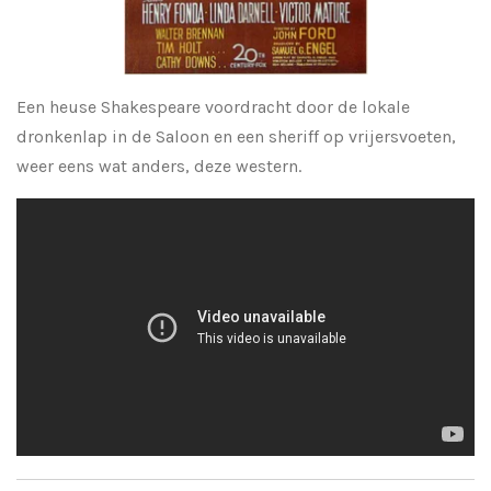
Een heuse Shakespeare voordracht door de lokale
dronkenlap in de Saloon en een sheriff op vrijersvoeten,
weer eens wat anders, deze western.