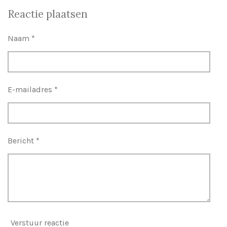
e
e
h
e
l
e
a
l
Reactie plaatsen
e
l
r
e
n
e
n
Naam *
E-mailadres *
Bericht *
Verstuur reactie