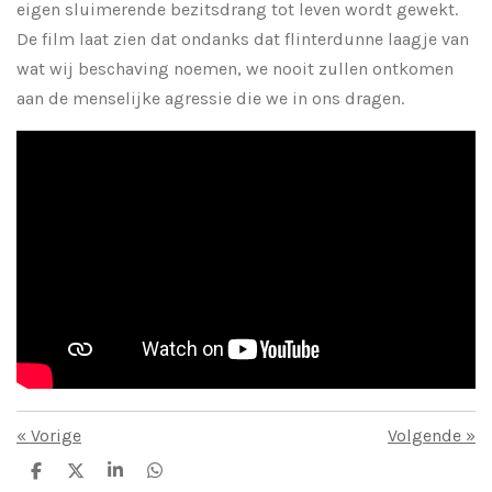
eigen sluimerende bezitsdrang tot leven wordt gewekt.
De film laat zien dat ondanks dat flinterdunne laagje van
wat wij beschaving noemen, we nooit zullen ontkomen
aan de menselijke agressie die we in ons dragen.
«
Vorige
Volgende
»
D
D
S
D