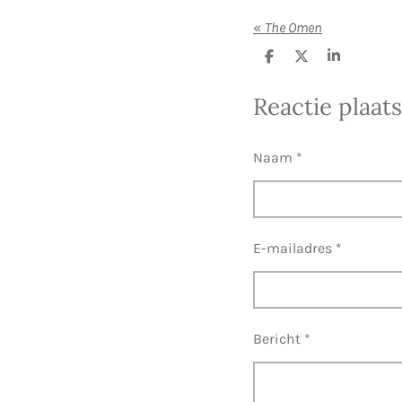
«
The Omen
D
D
S
e
e
h
l
e
a
Reactie plaat
e
l
r
n
e
Naam *
E-mailadres *
Bericht *