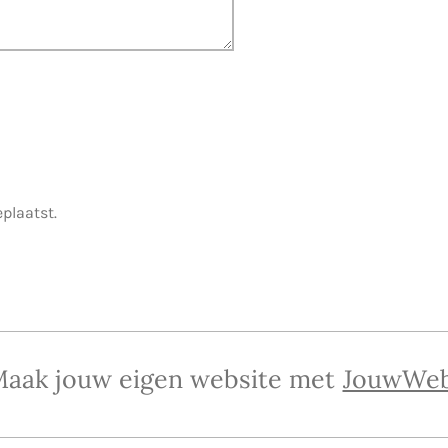
eplaatst.
aak jouw eigen website met
JouwWe