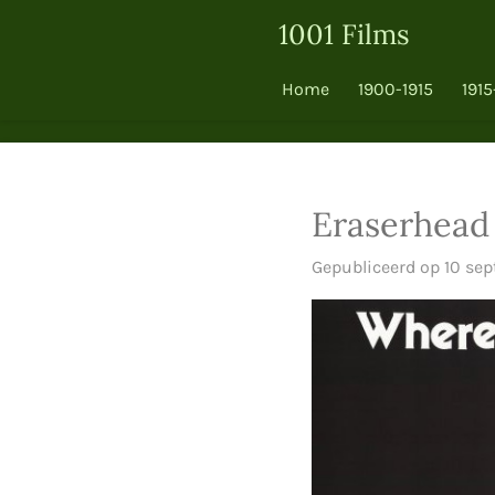
Ga
1001 Films
direct
naar
Home
1900-1915
1915
de
hoofdinhoud
Eraserhead
Gepubliceerd op 10 se