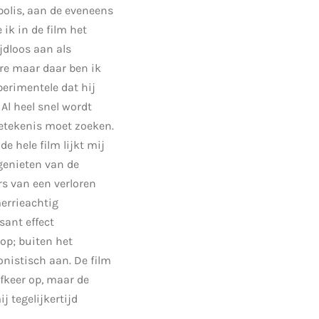
olis, aan de eveneens
 ik in de film het
jdloos aan als
re maar daar ben ik
perimentele dat hij
 Al heel snel wordt
 betekenis moet zoeken.
(
de hele film lijkt mij
 genieten van de
ors van een verloren
errieachtig
sant effect
op; buiten het
nistisch aan. De film
afkeer op, maar de
j tegelijkertijd