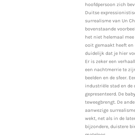
hoofdpersoon zich bev
Duitse expressionistisc
surrealisme van Un Chi
bovenstaande voorbeel
het niet helemaal mee 
ooit gemaakt heeft en e
duidelijk dat je hier v
Er is zeker een verhaa
een nachtmerrie te zi
beelden en de sfeer. Ee
industriële stad en d
gepresenteerd. De bab
teweegbrengt. De ander
aanwezige surrealisme
wekt, net als in de la
bijzondere, duistere bi
mateloos