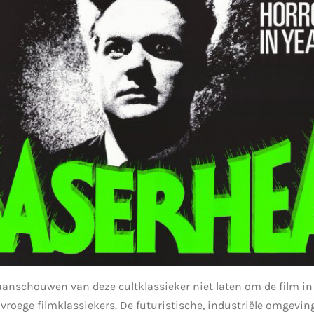
 aanschouwen van deze cultklassieker niet laten om de film in 
 vroege filmklassiekers. De futuristische, industriële omgevin