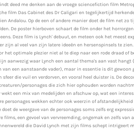
indt deed me denken aan de vroege sciencefiction film Metrop
he film Das Cabinet des Dr Caligari en tegelijkertijd herkende
en Andalou. Op de een of andere manier doet de film net zo ti
den. De poster hierboven schaart de film onder het horrorgen
eens. Deze film is Lynch' debuut, en meteen ook het meest ex
r zijn al veel van zijn latere ideeën en hersenspinsels te zien.
oor het optimale plezier niet al te diep naar een rode draad of
llijn aanwezig waar Lynch een aantal thema's aan vast hangt 
jn van een aanstaande vader
), maar in essentie is dit gewoon
n sfeer die vuil en verdorven, en vooral heel duister is. De dec
e creaturen/personages die zich hier ophouden worden nachtm
y
wekt een mix van medelijden en afschuw op
, wat een interes
e personages wekken echter ook weerzin of afstandelijkheid 
 doet de weergave van de personages soms zelfs erg expressio
tere films, een gevoel van vervreemding, ongemak en zelfs van 
nnenwereld die David Lynch met zijn films schept intrigeert mi