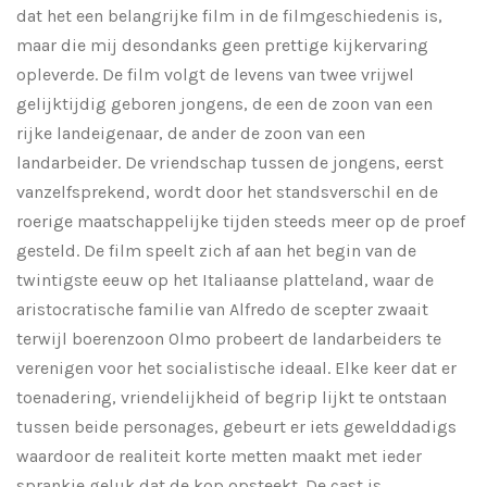
dat het een belangrijke film in de filmgeschiedenis is,
maar die mij desondanks geen prettige kijkervaring
opleverde. De film volgt de levens van twee vrijwel
gelijktijdig geboren jongens, de een de zoon van een
rijke landeigenaar, de ander de zoon van een
landarbeider. De vriendschap tussen de jongens, eerst
vanzelfsprekend, wordt door het standsverschil en de
roerige maatschappelijke tijden steeds meer op de proef
gesteld. De film speelt zich af aan het begin van de
twintigste eeuw op het Italiaanse platteland, waar de
aristocratische familie van Alfredo de scepter zwaait
terwijl boerenzoon Olmo probeert de landarbeiders te
verenigen voor het socialistische ideaal. Elke keer dat er
toenadering, vriendelijkheid of begrip lijkt te ontstaan
tussen beide personages, gebeurt er iets gewelddadigs
waardoor de realiteit korte metten maakt met ieder
sprankje geluk dat de kop opsteekt. De cast is