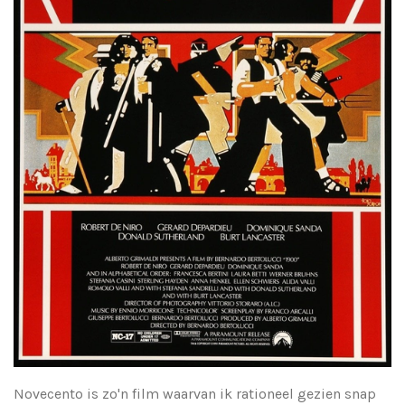
Novecento is zo'n film waarvan ik rationeel gezien snap