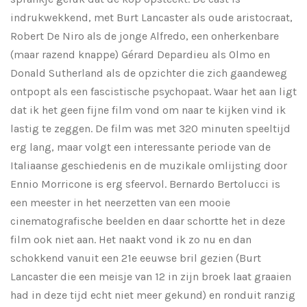
indrukwekkend, met Burt Lancaster als oude aristocraat,
Robert De Niro als de jonge Alfredo, een onherkenbare
(maar razend knappe) Gérard Depardieu als Olmo en
Donald Sutherland als de opzichter die zich gaandeweg
ontpopt als een fascistische psychopaat. Waar het aan ligt
dat ik het geen fijne film vond om naar te kijken vind ik
lastig te zeggen. De film was met 320 minuten speeltijd
erg lang, maar volgt een interessante periode van de
Italiaanse geschiedenis en de muzikale omlijsting door
Ennio Morricone is erg sfeervol. Bernardo Bertolucci is
een meester in het neerzetten van een mooie
cinematografische beelden en daar schortte het in deze
film ook niet aan. Het naakt vond ik zo nu en dan
schokkend vanuit een 21e eeuwse bril gezien (Burt
Lancaster die een meisje van 12 in zijn broek laat graaien
had in deze tijd echt niet meer gekund) en ronduit ranzig