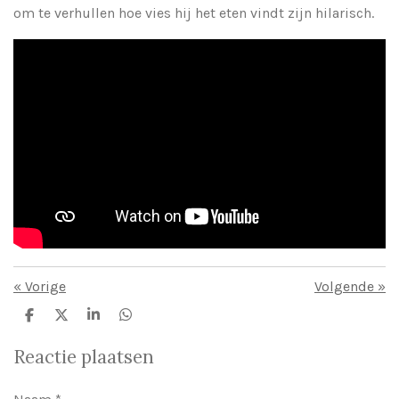
om te verhullen hoe vies hij het eten vindt zijn hilarisch.
«
Vorige
Volgende
»
D
D
S
D
e
e
h
e
l
e
a
l
Reactie plaatsen
e
l
r
e
n
e
n