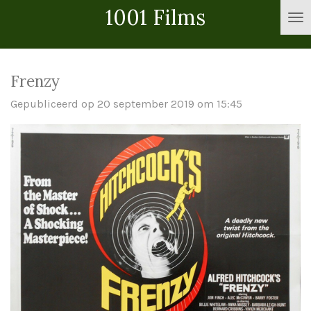
1001 Films
Ga
direct
naar
de
Frenzy
hoofdinhoud
Gepubliceerd op 20 september 2019 om 15:45