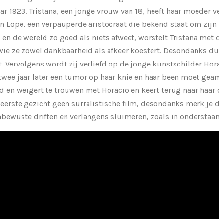
aar 1923. Tristana, een jonge vrouw van 18, heeft haar moeder v
Lope, een verpauperde aristocraat die bekend staat om zijn v
 en de wereld zo goed als niets afweet, worstelt Tristana me
wie ze zowel dankbaarheid als afkeer koestert. Desondanks duu
t. Vervolgens wordt zij verliefd op de jonge kunstschilder Ho
gt twee jaar later een tumor op haar knie en haar been moet ge
erd en weigert te trouwen met Horacio en keert terug naar haa
 eerste gezicht geen surralistische film, desondanks merk je d
bewuste driften en verlangens sluimeren, zoals in onderstaan