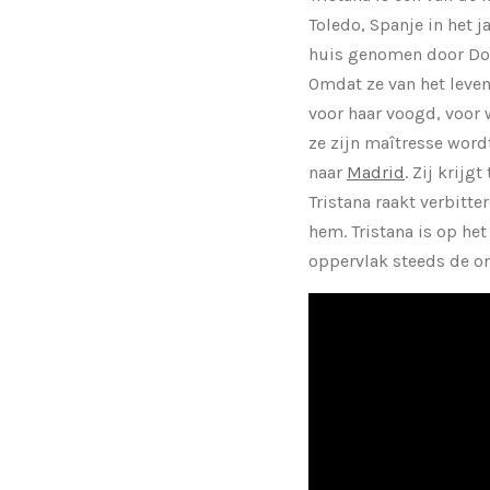
Toledo, Spanje in het j
huis genomen door Don 
Omdat ze van het leven
voor haar voogd, voor 
ze zijn maîtresse word
naar
Madrid
. Zij krij
Tristana raakt verbitt
hem. Tristana is op het
oppervlak steeds de on