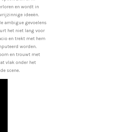
erloren en wordt in
rijzinnige ideeën.
t de ambigue gevoelens
rt het niet lang voor
racio en trekt met hem
amputeerd worden.
r oom en trouwt met
at vlak onder het
de scene.