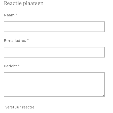
l
e
a
l
Reactie plaatsen
e
l
r
e
n
e
n
Naam *
E-mailadres *
Bericht *
Verstuur reactie