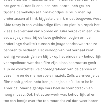
het genre. Sinds ik er al een heel aantal heb gezien
tijdens de wekelijkse finmavondjes is mijn mening
ondertussen al flink bijgesteld en ik moet toegeven, West
Side Story is een vakkundige film. Het plot is simpel: het
klassieke verhaal van Romeo en Julia verpakt in een 20e
eeuws jasje waarbij de twee geliefden pogen om de
onderlinge rivaliteit tussen de jeugdbendes waartoe ze
behoren te bedaren. Het verloop van het verhaal kent
weinig verassingen en blijft - op het einde na - behoorlijk
voorspelbaar. Wat deze film zijn klassiekerstatus geeft
zijn de voortreffelijke choreografieën van de dansen in
deze film en de memorabele muziek. Zelfs wanneer je de
film nooit gezien hebt ken je liedjes als 'I like to be in
America'. Maar eigenlijk was heel de soundtrack van
hoog niveau. Ook het acteerwerk was behoorlijk, af en
toe een beetje over the top maar dat zal dan weer horen