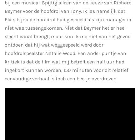
bij een musical. Spijtig alleen van de keuze van Richard
Beymer voor de hoofdrol van Tony. Ik las namelijk dat
Elvis bijna de hoofdrol had gespeeld als zijn manager er
niet was tussengekomen. Niet dat Beymer het er heel
slecht vanaf brengt, maar kon ik me niet van het gevoel
ontdoen dat hij wat weggespeeld werd door
hoofdrolspeelster Natalie Wood. Een ander puntje van
kritiek is dat de film wat mij betreft een half uur had
ingekort kunnen worden, 150 minuten voor dit relatief
eenvoudige verhaal is toch een beetje overdreven.