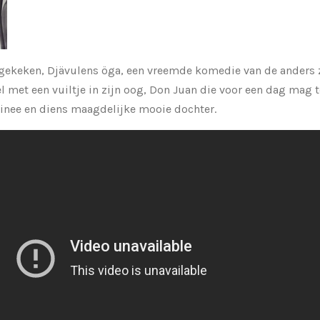
 gekeken, Djävulens öga, een vreemde komedie van de anders 
 met een vuiltje in zijn oog, Don Juan die voor een dag mag 
minee en diens maagdelijke mooie dochter.