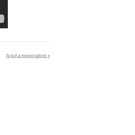
To kill a mockingbird
»