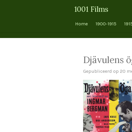
Ga
1001 Films
direct
naar
Home
1900-1915
191
de
hoofdinhoud
Djävulens ö
Gepubliceerd op 20 me