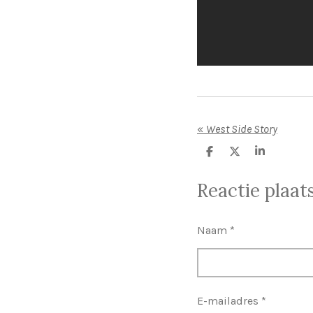
«
West Side Story
D
D
S
e
e
h
l
e
a
Reactie plaat
e
l
r
n
e
Naam *
E-mailadres *