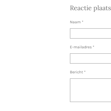
l
e
a
Reactie plaat
e
l
r
n
e
Naam *
E-mailadres *
Bericht *