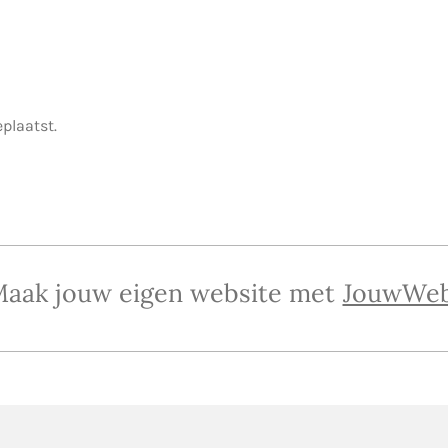
eplaatst.
aak jouw eigen website met
JouwWe