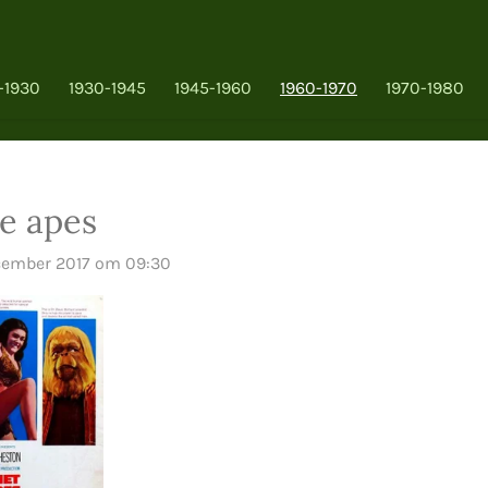
-1930
1930-1945
1945-1960
1960-1970
1970-1980
he apes
cember 2017 om 09:30