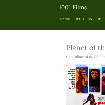
Ga
1001 Films
direct
naar
Home
1900-1915
1915
de
hoofdinhoud
Planet of t
Gepubliceerd op 29 de