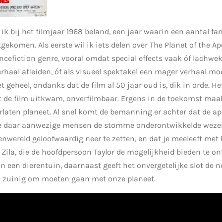
ik bij het filmjaar 1968 beland, een jaar waarin een aantal fa
tgekomen. Als eerste wil ik iets delen over The Planet of the Ape
encefiction genre, vooral omdat special effects vaak óf lachwe
rhaal afleiden, óf als visueel spektakel een mager verhaal mo
t geheel, ondanks dat de film al 50 jaar oud is, dik in orde. Het 
at de film uitkwam, onverfilmbaar. Ergens in de toekomst ma
laten planeet. Al snel komt de bemanning er achter dat de a
de daar aanwezige mensen de stomme onderontwikkelde wezens
penwereld geloofwaardig neer te zetten, en dat je meeleeft me
Zila, die de hoofdpersoon Taylor de mogelijkheid bieden te 
in een dierentuin, daarnaast geeft het onvergetelijke slot de 
 zuinig om moeten gaan met onze planeet.