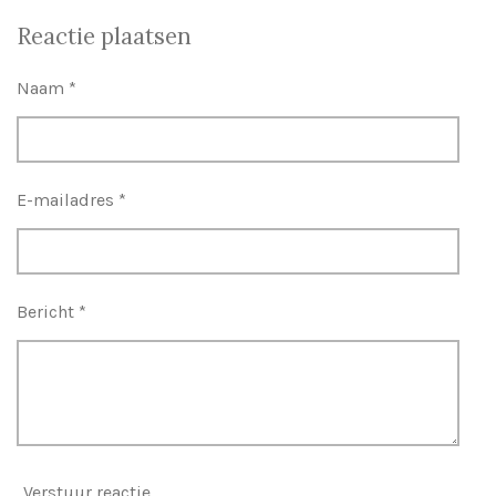
e
e
h
e
l
e
a
l
Reactie plaatsen
e
l
r
e
n
e
n
Naam *
E-mailadres *
Bericht *
Verstuur reactie