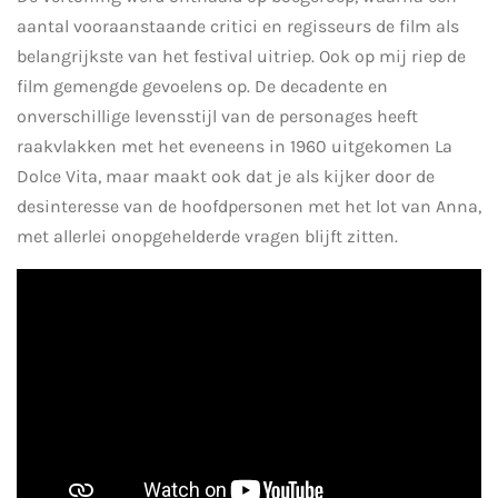
aantal vooraanstaande critici en regisseurs de film als
belangrijkste van het festival uitriep. Ook op mij riep de
film gemengde gevoelens op. De decadente en
onverschillige levensstijl van de personages heeft
raakvlakken met het eveneens in 1960 uitgekomen La
Dolce Vita, maar maakt ook dat je als kijker door de
desinteresse van de hoofdpersonen met het lot van Anna,
met allerlei onopgehelderde vragen blijft zitten.