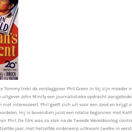
 Tommy trekt de verslaggever Phil Green in bij zijn moeder n
de uitgever John Minify een journalistieke opdracht aangebod
iet interesseert. Phil geeft zich uit voor een Jood en krijgt 
rdelen. Hij is bovendien juist een relatie begonnen met Kathy.
an Phil. De film was zo vlak na de Tweede Wereldoorlog controv
etzelfde jaar, met hetzelfde onderwerp uitkwam (welke in eerst