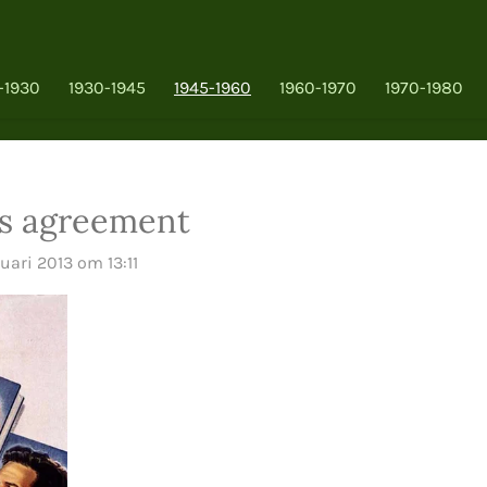
-1930
1930-1945
1945-1960
1960-1970
1970-1980
s agreement
uari 2013 om 13:11