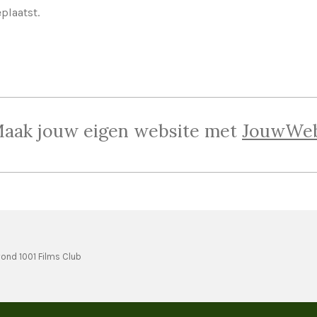
eplaatst.
aak jouw eigen website met
JouwWe
ond 1001 Films Club