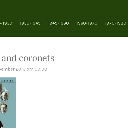
5-1930
1930-1945
1945-1960
1960-1970
1970-1980
 and coronets
ovember 2013 om 00:00