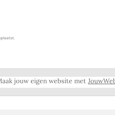
eplaatst.
aak jouw eigen website met
JouwWe