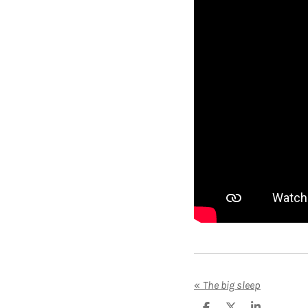
«
The big sleep