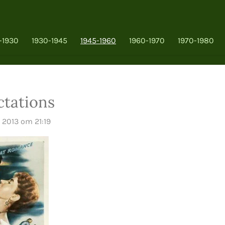
-1930
1930-1945
1945-1960
1960-1970
1970-1980
ctations
 2013 om 21:19