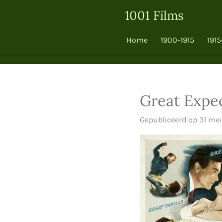
Ga
1001 Films
direct
naar
Home
1900-1915
1915
de
hoofdinhoud
Great Expe
Gepubliceerd op 31 mei