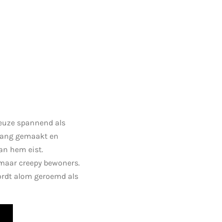
reuze spannend als
 bang gemaakt en
an hem eist.
 maar creepy bewoners.
 wordt alom geroemd als