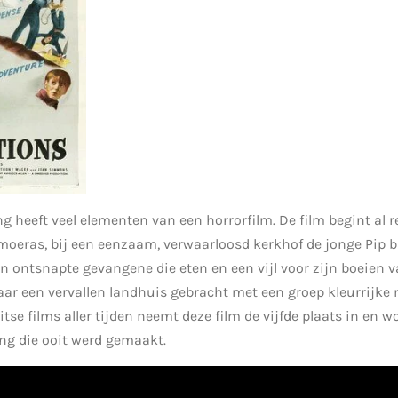
g heeft veel elementen van een horrorfilm. De film begint al 
 moeras, bij een eenzaam, verwaarloosd kerkhof de jonge Pip
n ontsnapte gevangene die eten en een vijl voor zijn boeien v
aar een vervallen landhuis gebracht met een groep kleurrijke
ritse films aller tijden neemt deze film de vijfde plaats in en
ng die ooit werd gemaakt.