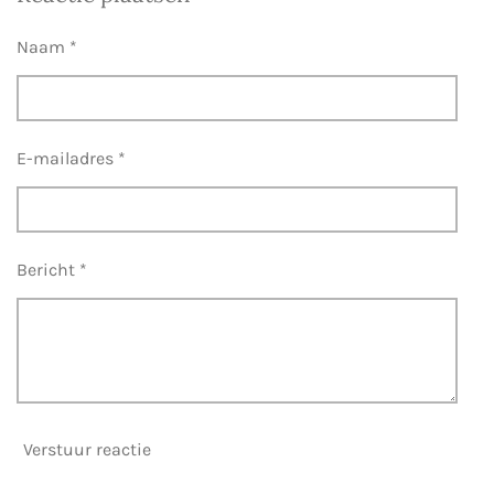
e
l
r
e
n
e
n
Naam *
E-mailadres *
Bericht *
Verstuur reactie