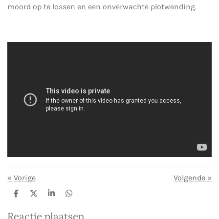
moord op te lossen en een onverwachte plotwending.
«
Vorige
Volgende
»
D
D
S
D
e
e
h
e
l
e
a
l
Reactie plaatsen