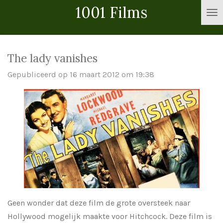
1001 Films
Ga
direct
naar
de
The lady vanishes
hoofdinhoud
Gepubliceerd op 16 maart 2012 om 19:38
Geen wonder dat deze film de grote oversteek naar
Hollywood mogelijk maakte voor Hitchcock. Deze film is