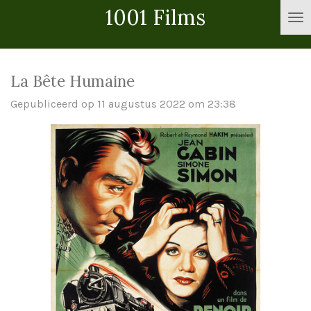
1001 Films
Ga
direct
naar
de
La Bête Humaine
hoofdinhoud
Gepubliceerd op 11 augustus 2022 om 23:38