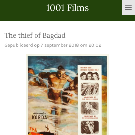
1001 Films
Ga
direct
naar
de
The thief of Bagdad
hoofdinhoud
Gepubliceerd op 7 september 2018 om 20:02