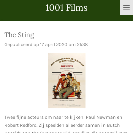
1001 Films
Ga
direct
naar
de
The Sting
hoofdinhoud
Gepubliceerd op 17 april 2020 om 21:38
Twee fijne acteurs om naar te kijken: Paul Newman en
Robert Redford. Zij speelden al eerder samen in Butch