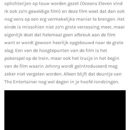
oplichterijen op touw worden gezet (Oceans Eleven vind
ik ook zo’n geweldige film) en deze film weet dat dan ook
nog eens op een erg vermakelijke manier te brengen. Het
einde is misschien niet zo’n grote verrassing meer,
maar
eigenlijk doet dat helemaal geen afbreuk aan de film
want er wordt gewoon heerlijk opgebouwd naar de grote
slag. Een van de hoogtepunten van de film is het
pokerspel op de trein, maar ook het trucje in het begin
van de film waarin Johnny wordt geïntroduceerd mag
zeker niet vergeten worden. Alleen blijft dat deuntje van
The Entertainer nog wel dagen in je hoofd rondzingen.