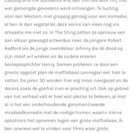
Cassidy and the Sundance Kid, een film die door mij met
wat gemengde gevoelens werd ontvangen. Te luchtig
voor een Western, niet grappig genoeg voor een komedie,
al ben ik dan vegetariër, deze versie van vlees nog vis
smaakte me niet zo. In The Sting zetten ze opnieuw een
aan elkaar gewaagd acteerduo neer; de jongere Robert
Redford als de jonge zwendelaar Johnny die de dood op
zijn maat wil wreken en de oudere ervaren
beroepsoplichter Henry. Samen proberen ze door een
groots opgezet plan de maffiabaas Lonnegan een hak te
zetten.
De jaren 30 worden hier erg mooi neergezet en de
decors zoals de gokhal zien er prachtig uit. Ook op gebied
van het verhaal valt er heel wat plezier te beleven, al met
al is het een onderhoudende, geromantiseerde
misdaadkomedie met de nodige humor, waarin kleine
oplichters het opnemen tegen een grote maffiabaas. Ik
ben sowieso wel te vinden voor films waar grote