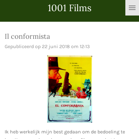
1001 Films
Ga
direct
naar
de
Il conformista
hoofdinhoud
Gepubliceerd op 22 juni 2018 om 12:13
Ik heb werkelijk mijn best gedaan om de bedoeling te