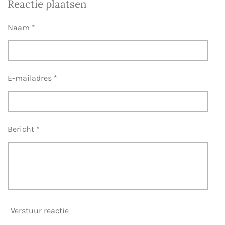
Reactie plaatsen
e
l
r
e
n
e
n
Naam *
E-mailadres *
Bericht *
Verstuur reactie