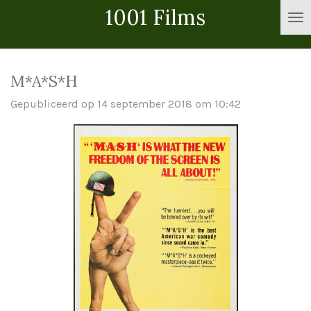
1001 Films
Ga
direct
naar
de
M*A*S*H
hoofdinhoud
Gepubliceerd op 14 september 2018 om 10:42