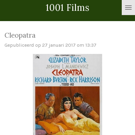
1001 Films
Ga
direct
naar
de
Cleopatra
hoofdinhoud
Gepubliceerd op 27 januari 2017 om 13:37