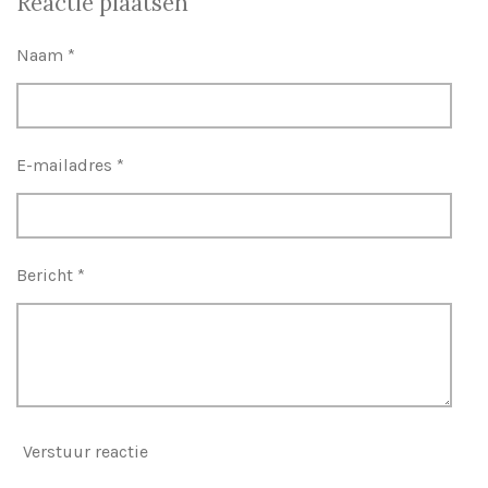
Reactie plaatsen
e
l
r
e
n
e
n
Naam *
E-mailadres *
Bericht *
Verstuur reactie