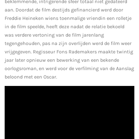
beklemmende, intrigerende sfeer totaal niet gedateerd
aan. Doordat de film destijds gefinancierd werd door
Freddie Heineken wiens toenmalige vriendin een rolletje
in de film speelde, heeft deze nadat de relatie bekoeld
was verdere vertoning van de film jarenlang
tegengehouden, pas na zijn overlijden werd de film weer
vrijgegeven. Regisseur Fons Rademakers maakte twintig
jaar later opnieuw een bewerking van een bekende
oorlogsroman, en werd voor de verfilming van de Aanslag
beloond met een Oscar.