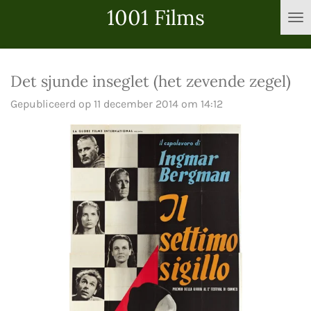
1001 Films
Ga
direct
naar
de
Det sjunde inseglet (het zevende zegel)
hoofdinhoud
Gepubliceerd op 11 december 2014 om 14:12