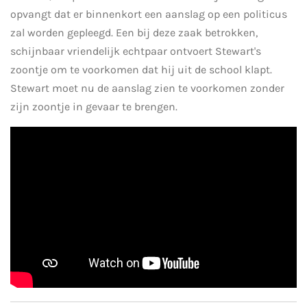
opvangt dat er binnenkort een aanslag op een politicus
zal worden gepleegd. Een bij deze zaak betrokken,
schijnbaar vriendelijk echtpaar ontvoert Stewart's
zoontje om te voorkomen dat hij uit de school klapt.
Stewart moet nu de aanslag zien te voorkomen zonder
zijn zoontje in gevaar te brengen.