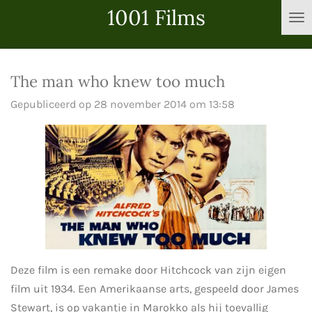
1001 Films
Ga
direct
naar
de
The man who knew too much
hoofdinhoud
Gepubliceerd op 28 november 2014 om 13:58
Deze film is een remake door Hitchcock van zijn eigen
film uit 1934. Een Amerikaanse arts, gespeeld door James
Stewart, is op vakantie in Marokko als hij toevallig