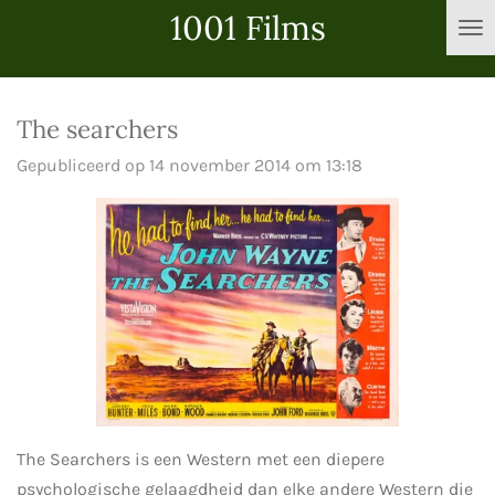
1001 Films
Ga
direct
naar
de
The searchers
hoofdinhoud
Gepubliceerd op 14 november 2014 om 13:18
The Searchers is een Western met een diepere
psychologische gelaagdheid dan elke andere Western die