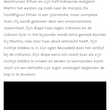
doorkruisen Ethan en zijn half-Indiaanse metgezel
Martin het westen, op zoek naar de meisjes. De
hoofdfiguur Ethan is een ijzersterke, maar complexe
man. Hij wordt gedreven door een onverzoenbare
rassenhaat. Zijn diepe haat tegen indianen en de
indiaan Scar in het bijzonder wordt extra gevoed doordat
hij Martha, vlak voor haar dood verkracht heeft. Zijn
nichtje Debbie is in zijn ogen bezoedeld door het verblijf
bij de indianen. Zijn diepe wens om zowel Scar als zijn
nichtje Debbie te vinden en beiden te vermoorden komt
voort uit een behoefte zijn eigen verborgen begeerten de
kop in te drukken.