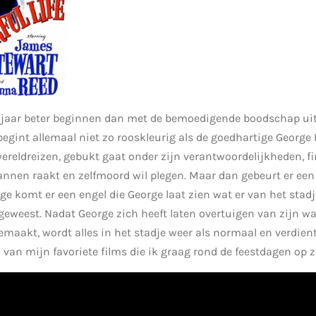
 jaar beter beginnen dan met de bemoedigende boodschap ui
egint allemaal niet zo rooskleurig als de goedhartige George 
ereldreizen, gebukt gaat onder zijn verantwoordelijkheden, f
annen raakt en zelfmoord wil plegen. Maar dan gebeurt er een
ge komt er een engel die George laat zien wat er van het stad
 geweest. Nadat George zich heeft laten overtuigen van zijn wa
aakt, wordt alles in het stadje weer als normaal en verdien
en van mijn favoriete films die ik graag rond de feestdagen op z