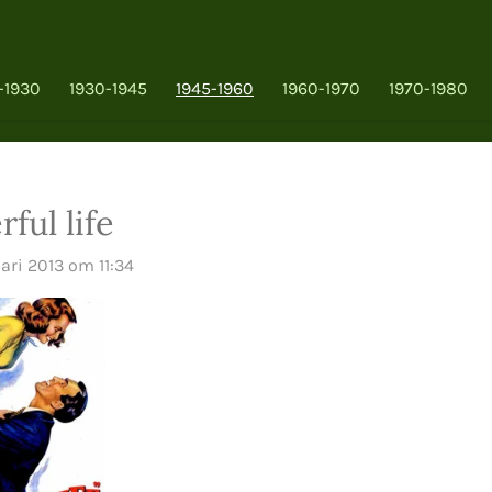
-1930
1930-1945
1945-1960
1960-1970
1970-1980
rful life
ari 2013 om 11:34