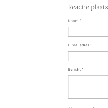
l
e
a
Reactie plaat
e
l
r
n
e
Naam *
E-mailadres *
Bericht *