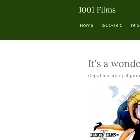
Ga
1001 Films
direct
naar
Home
1900-1915
1915
de
hoofdinhoud
It's a wonde
Gepubliceerd op 4 janu