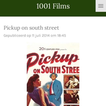
1001 Films
Ga
direct
naar
de
Pickup on south street
hoofdinhoud
Gepubliceerd op 11 juli 2014 om 18:45