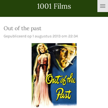
1001 Films
Ga
direct
naar
de
Out of the past
hoofdinhoud
Gepubliceerd op 1 augustus 2013 om 22:34