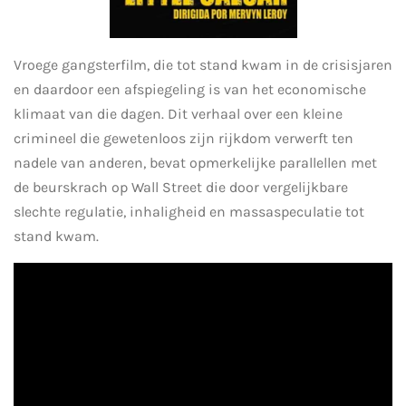
Vroege gangsterfilm, die tot stand kwam in de crisisjaren
en daardoor een afspiegeling is van het economische
klimaat van die dagen. Dit verhaal over een kleine
crimineel die gewetenloos zijn rijkdom verwerft ten
nadele van anderen, bevat opmerkelijke parallellen met
de beurskrach op Wall Street die door vergelijkbare
slechte regulatie, inhaligheid en massaspeculatie tot
stand kwam.